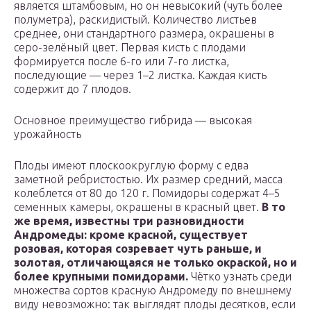
является штамбовым, но он невысокий (чуть более
полуметра), раскидистый. Количество листьев
среднее, они стандартного размера, окрашены в
серо-зелёный цвет. Первая кисть с плодами
формируется после 6-го или 7-го листка,
последующие — через 1–2 листка. Каждая кисть
содержит до 7 плодов.
Основное преимущество гибрида — высокая
урожайность
Плоды имеют плоскоокруглую форму с едва
заметной ребристостью. Их размер средний, масса
колеблется от 80 до 120 г. Помидоры содержат 4–5
семенных камеры, окрашены в красный цвет.
В то
же время, известны три разновидности
Андромеды: кроме красной, существует
розовая, которая созревает чуть раньше, и
золотая, отличающаяся не только окраской, но и
более крупными помидорами.
Чётко узнать среди
множества сортов красную Андромеду по внешнему
виду невозможно: так выглядят плоды десятков, если