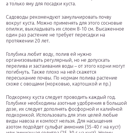
а только яму для посадки куста.
Садоводы рекомендуют замульчировать почву
вокруг куста. Можно применять для этого сосновые
опилки, выкладывать их слоем 8-10 см. Высаженное
один раз растение не требует пересадки на
протяжении 20 лет.
Голубика любит воду, полив ей нужно
организовывать регулярный, но не допускать
перелива и застаивания воды – от этого корни могут
погибнуть. Также плохо на ней скажется
пересыхание почвы. По нормам полива растение
схоже с овощами (морковью, картошкой и пр.)
Подкормку куста следует проводить каждый год.
Голубике необходимы азотные удобрения в большой
дозе, их следует дополнять фосфорной и калийной
подкормкой. Использовать для этих целей любые
виды навоза и компост нельзя. Для насыщения
азотом подойдет сульфат аммония (35-40 г на куст)
или аммиачная селитра (25-30 г на куст). Норму