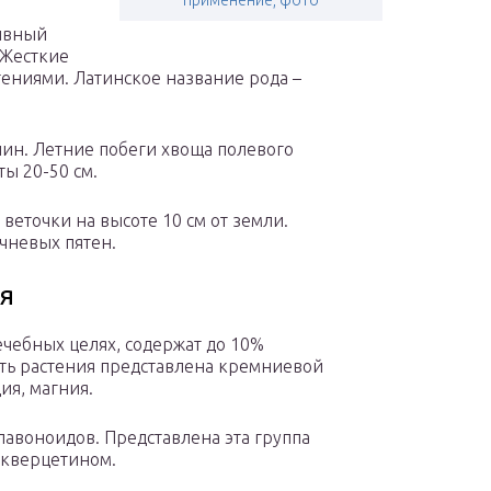
применение, фото
тивный
 Жесткие
тениями. Латинское название рода –
очин. Летние побеги хвоща полевого
ы 20-50 см.
веточки на высоте 10 см от земли.
чневых пятен.
я
ечебных целях, содержат до 10%
ть растения представлена кремниевой
ия, магния.
флавоноидов. Представлена эта группа
 кверцетином.