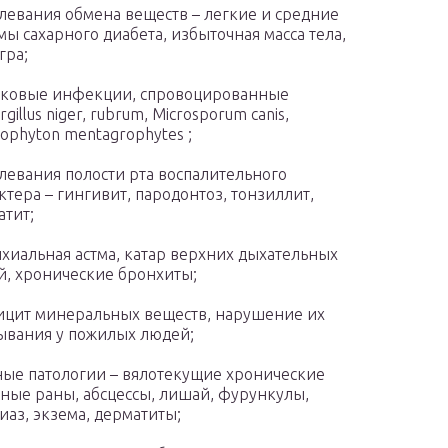
левания обмена веществ – легкие и средние
ы сахарного диабета, избыточная масса тела,
гра;
бковые инфекции, спровоцированные
rgillus niger, rubrum, Microsporum canis,
hophyton mentagrophytes ;
левания полости рта воспалительного
ктера – гингивит, пародонтоз, тонзиллит,
атит;
хиальная астма, катар верхних дыхательных
й, хронические бронхиты;
цит минеральных веществ, нарушение их
ывания у пожилых людей;
ые патологии – вялотекущие хронические
ные раны, абсцессы, лишай, фурункулы,
иаз, экзема, дерматиты;