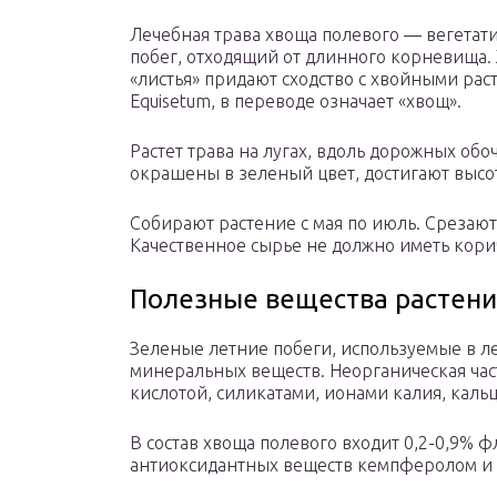
Лечебная трава хвоща полевого — вегета
побег, отходящий от длинного корневища.
«листья» придают сходство с хвойными рас
Equisetum, в переводе означает «хвощ».
Растет трава на лугах, вдоль дорожных об
окрашены в зеленый цвет, достигают высот
Собирают растение с мая по июль. Срезают 
Качественное сырье не должно иметь кори
Полезные вещества растени
Зеленые летние побеги, используемые в л
минеральных веществ. Неорганическая час
кислотой, силикатами, ионами калия, кальц
В состав хвоща полевого входит 0,2-0,9% 
антиоксидантных веществ кемпферолом и