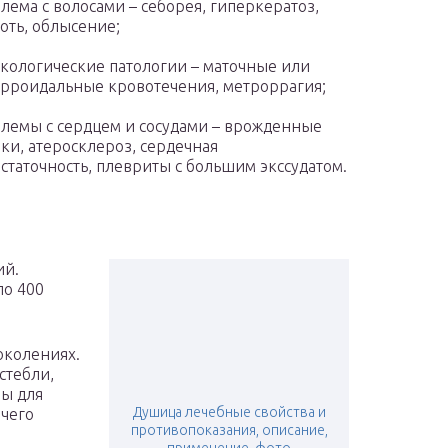
лема с волосами – себорея, гиперкератоз,
оть, облысение;
кологические патологии – маточные или
рроидальные кровотечения, метроррагия;
лемы с сердцем и сосудами – врожденные
ки, атеросклероз, сердечная
статочность, плевриты с большим экссудатом.
ий.
ло 400
околениях.
стебли,
ы для
Душица лечебные свойства и
 чего
противопоказания, описание,