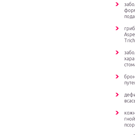
забо
форм
пода
гри
Aspe
Tric
забо
хара
стом
брон
путе
дефи
всас
кожн
гной
псор