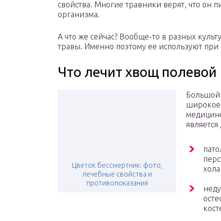
свойства. Многие травники верят, что он п
организма.
А что же сейчас? Вообще-то в разных культ
травы. Именно поэтому ее используют при
Что лечит хвощ полевой
Большой 
широкое
медицино
является
пато
перс
Цветок бессмертник: фото,
хола
лечебные свойства и
противопоказания
неду
осте
кост