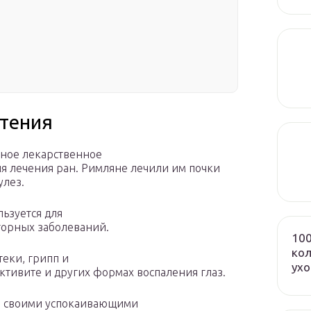
стения
ьное лекарственное
ля лечения ран. Римляне лечили им почки
улез.
льзуется для
торных заболеваний.
100
кол
еки, грипп и
ух
ктивите и других формах воспаления глаз.
н своими успокаивающими