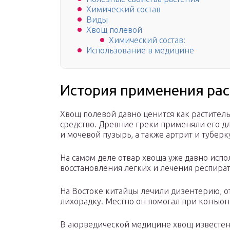
Химический состав
Виды
Хвощ полевой
Химический состав:
Использование в медицине
История применения ра
Хвощ полевой давно ценится как растител
средство. Древние греки применяли его д
и мочевой пузырь, а также артрит и туберк
На самом деле отвар хвоща уже давно испо
восстановления легких и лечения респира
На Востоке китайцы лечили дизентерию, от
лихорадку. Местно он помогал при конъюн
В аюрведической медицине хвощ известе