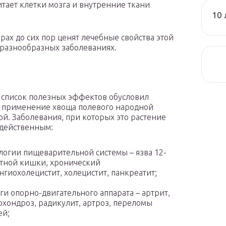
итает клетки мозга и внутренние ткани
10 
урах до сих пор ценят лечебные свойства этой
 разнообразных заболеваниях.
список полезных эффектов обусловил
 применение хвоща полевого народной
й. Заболевания, при которых это растение
 действенным:
логии пищеварительной системы – язва 12-
тной кишки, хронический
нгиохолецистит, холецистит, панкреатит;
ги опорно-двигательного аппарата – артрит,
охондроз, радикулит, артроз, переломы
ей;