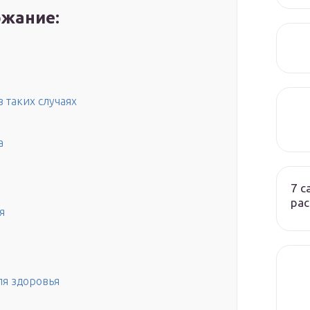
жание:
 таких случаях
а
7 
ра
я
ля здоровья