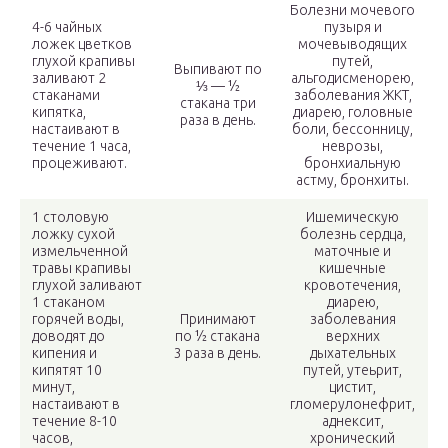
Болезни мочевого
4-6 чайных
пузыря и
ложек цветков
мочевыводящих
глухой крапивы
путей,
Выпивают по
заливают 2
альгодисменорею,
⅓ — ½
стаканами
заболевания ЖКТ,
стакана три
кипятка,
диарею, головные
раза в день.
настаивают в
боли, бессонницу,
течение 1 часа,
неврозы,
процеживают.
бронхиальную
астму, бронхиты.
1 столовую
Ишемическую
ложку сухой
болезнь сердца,
измельченной
маточные и
травы крапивы
кишечные
глухой заливают
кровотечения,
1 стаканом
диарею,
горячей воды,
Принимают
заболевания
доводят до
по ½ стакана
верхних
кипения и
3 раза в день.
дыхательных
кипятят 10
путей, утеьрит,
минут,
цистит,
настаивают в
гломерулонефрит,
течение 8-10
аднексит,
часов,
хронический