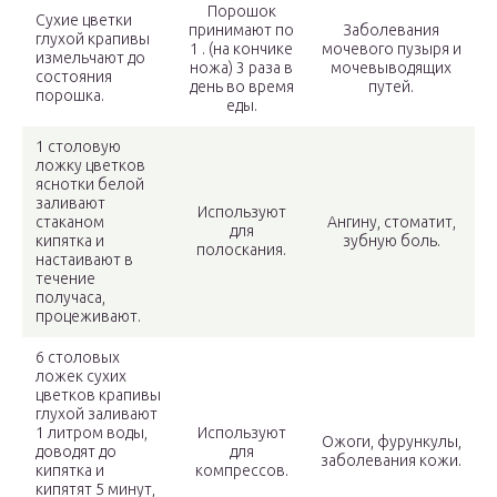
Порошок
Сухие цветки
принимают по
Заболевания
глухой крапивы
1 . (на кончике
мочевого пузыря и
измельчают до
ножа) 3 раза в
мочевыводящих
состояния
день во время
путей.
порошка.
еды.
1 столовую
ложку цветков
яснотки белой
заливают
Используют
стаканом
Ангину, стоматит,
для
кипятка и
зубную боль.
полоскания.
настаивают в
течение
получаса,
процеживают.
6 столовых
ложек сухих
цветков крапивы
глухой заливают
1 литром воды,
Используют
Ожоги, фурункулы,
доводят до
для
заболевания кожи.
кипятка и
компрессов.
кипятят 5 минут,