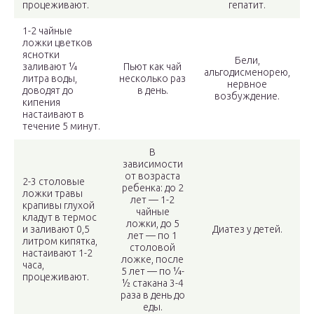
процеживают.
гепатит.
1-2 чайные
ложки цветков
яснотки
Бели,
заливают ¼
Пьют как чай
альгодисменорею,
литра воды,
несколько раз
нервное
доводят до
в день.
возбуждение.
кипения
настаивают в
течение 5 минут.
В
зависимости
от возраста
2-3 столовые
ребенка: до 2
ложки травы
лет — 1-2
крапивы глухой
чайные
кладут в термос
ложки, до 5
и заливают 0,5
Диатез у детей.
лет — по 1
литром кипятка,
столовой
настаивают 1-2
ложке, после
часа,
5 лет — по ¼-
процеживают.
½ стакана 3-4
раза в день до
еды.