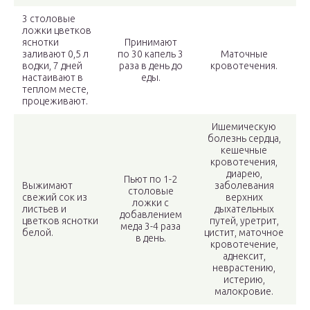
3 столовые
ложки цветков
яснотки
Принимают
заливают 0,5 л
по 30 капель 3
Маточные
водки, 7 дней
раза в день до
кровотечения.
настаивают в
еды.
теплом месте,
процеживают.
Ишемическую
болезнь сердца,
кешечные
кровотечения,
диарею,
Пьют по 1-2
Выжимают
заболевания
столовые
свежий сок из
верхних
ложки с
листьев и
дыхательных
добавлением
цветков яснотки
путей, уретрит,
меда 3-4 раза
белой.
цистит, маточное
в день.
кровотечение,
аднексит,
неврастению,
истерию,
малокровие.