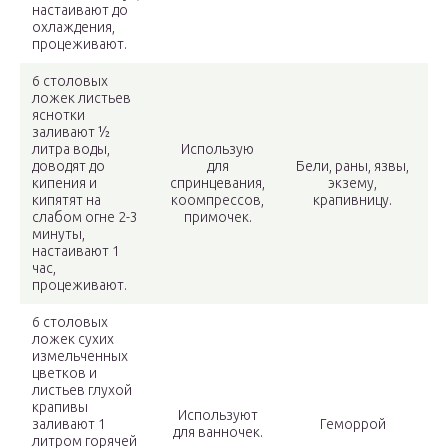
настаивают до
охлаждения,
процеживают.
6 столовых
ложек листьев
яснотки
заливают ½
литра воды,
Использую
доводят до
для
Бели, раны, язвы,
кипения и
спринцевания,
экзему,
кипятят на
коомпрессов,
крапивницу.
слабом огне 2-3
примочек.
минуты,
настаивают 1
час,
процеживают.
6 столовых
ложек сухих
измельченных
цветков и
листьев глухой
крапивы
Используют
заливают 1
Геморрой
для ванночек.
литром горячей