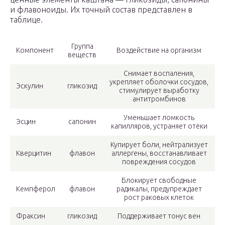
и флавоноиды. Их точный состав представлен в
таблице.
Группа
Компонент
Воздействие на организм
веществ
Снимает воспаления,
укрепляет оболочки сосудов,
Эскулин
гликозид
стимулирует выработку
антитромбинов
Уменьшает ломкость
Эсцин
сапонин
капилляров, устраняет отёки
Купирует боли, нейтрализует
Кверцитин
флавон
аллергены, восстанавливает
повреждения сосудов
Блокирует свободные
Кемпферол
флавон
радикалы, предупреждает
рост раковых клеток
Фраксин
гликозид
Поддерживает тонус вен