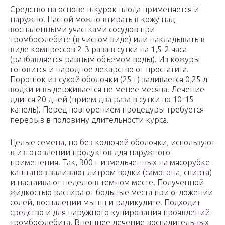
Средство на основе шкурок плода применяется и
наружно. Настой можно втирать в кожу над
воспаленными участками сосудов при
тромбофлебите (в чистом виде) или накладывать в
виде компрессов 2-3 раза в сутки на 1,5-2 часа
(разбавляется равным объемом воды). Из кожуры
готовится и народное лекарство от простатита.
Порошок из сухой оболочки (25 г) заливается 0,25 л
водки и выдерживается не менее месяца. Лечение
длится 20 дней (прием два раза в сутки по 10-15
капель). Перед повторением процедуры требуется
перерыв в половину длительности курса.
Целые семена, но без колючей оболочки, используют
в изготовлении продуктов для наружного
применения. Так, 300 г измельченных на мясорубке
каштанов заливают литром водки (самогона, спирта)
и настаивают неделю в темном месте. Полученной
жидкостью растирают больные места при отложении
солей, воспалении мышц и радикулите. Подходит
средство и для наружного купирования проявлений
тромбофлебита. Внешнее лечение воспалительных