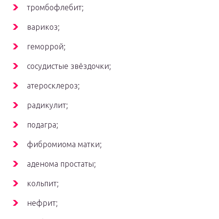
тромбофлебит;
варикоз;
геморрой;
сосудистые звёздочки;
атеросклероз;
радикулит;
подагра;
фибромиома матки;
аденома простаты;
кольпит;
нефрит;