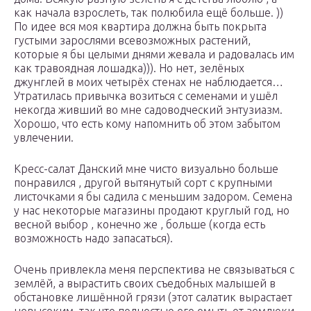
как начала взрослеть, так полюбила ещё больше. ))
По идее вся моя квартира должна быть покрыта
густыми зарослями всевозможных растений,
которые я бы целыми днями жевала и радовалась им
как травоядная лошадка))). Но нет, зелёных
джунглей в моих четырёх стенах не наблюдается…
Утратилась привычка возиться с семенами и ушёл
некогда живший во мне садоводческий энтузиазм.
Хорошо, что есть кому напомнить об этом забытом
увлечении.
Кресс-салат Данский мне чисто визуально больше
понравился , другой вытянутый сорт с крупными
листочками я бы садила с меньшим задором. Семена
у нас некоторые магазины продают круглый год, но
весной выбор , конечно же , больше (когда есть
возможность надо запасаться).
Очень привлекла меня перспектива не связываться с
землёй, а вырастить своих съедобных малышей в
обстановке лишённой грязи (этот салатик вырастает