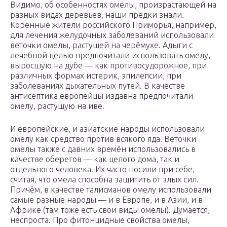
Видимо, об особенностях омелы, произрастающей на
разных видах деревьев, наши предки знали.
Коренные жители российского Приморья, например,
для лечения желудочных заболеваний использовали
веточки омелы, растущей на черёмухе. Адыги с
лечебной целью предпочитали использовать омелу,
выросшую на дубе — как противосудорожное, при
различных формах истерик, эпилепсии, при
заболеваниях дыхательных путей. В качестве
антисептика европейцы издавна предпочитали
омелу, растущую на иве.
И европейские, и азиатские народы использовали
омелу как средство против всякого яда. Веточки
омелы также с давних времён использовались в
качестве оберегов — как целого дома, так и
отдельного человека. Их часто носили при себе,
считая, что омела способна защитить от злых сил.
Причём, в качестве талисманов омелу использовали
самые разные народы — и в Европе, и в Азии, и в
Африке (там тоже есть свои виды омелы). Думается,
неспроста. Про фитонцидные свойства омелы,