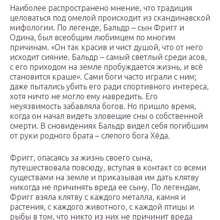
Наиболее распространено мнение, что традиция
целоваться под омелой происходит из скандинавской
мифологии. По легенде, Бальдр – сын Фригг и
Одина, был всеобщим любимцем по многим
причинам. «Он так красив и чист душой, что от него
исходит сияние. Бальдр – самый светлый среди асов,
с его приходом на земле пробуждается жизнь, и всё
становится краше». Сами боги часто играли с ним;
даже пытались убить его ради спортивного интереса,
хотя ничто не могло ему навредить. Его
неуязвимость забавляла богов. Но пришло время,
когда он начал видеть зловещие сны о собственной
смерти. В сновидениях Бальдр видел себя погибшим
от руки родного брата – слепого бога Хёда.
Фригг, опасаясь за жизнь своего сына,
путешествовала повсюду, вступая в контакт со всеми
существами на земле и приказывая им дать клятву
никогда не причинять вреда ее сыну. По легендам,
Фригг взяла клятву с каждого металла, камня и
растения, с каждого животного, с каждой птицы и
рыбы в том, что никто из них не причинит вреда