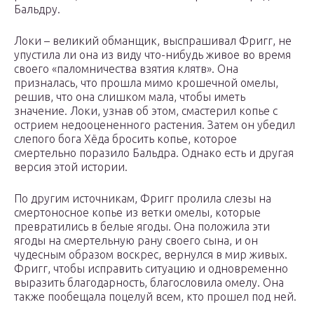
Бальдру.
Локи – великий обманщик, выспрашивал Фригг, не
упустила ли она из виду что-нибудь живое во время
своего «паломничества взятия клятв». Она
призналась, что прошла мимо крошечной омелы,
решив, что она слишком мала, чтобы иметь
значение. Локи, узнав об этом, смастерил копье с
острием недооцененного растения. Затем он убедил
слепого бога Хёда бросить копье, которое
смертельно поразило Бальдра. Однако есть и другая
версия этой истории.
По другим источникам, Фригг пролила слезы на
смертоносное копье из ветки омелы, которые
превратились в белые ягоды. Она положила эти
ягоды на смертельную рану своего сына, и он
чудесным образом воскрес, вернулся в мир живых.
Фригг, чтобы исправить ситуацию и одновременно
выразить благодарность, благословила омелу. Она
также пообещала поцелуй всем, кто прошел под ней.