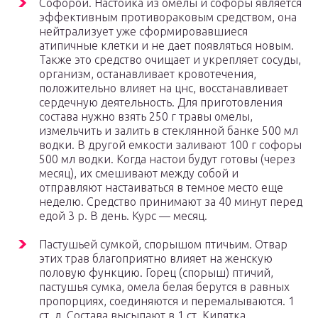
Софорой. Настойка из омелы и софоры является
эффективным противораковым средством, она
нейтрализует уже сформировавшиеся
атипичные клетки и не дает появляться новым.
Также это средство очищает и укрепляет сосуды,
организм, останавливает кровотечения,
положительно влияет на цнс, восстанавливает
сердечную деятельность. Для приготовления
состава нужно взять 250 г травы омелы,
измельчить и залить в стеклянной банке 500 мл
водки. В другой емкости заливают 100 г софоры
500 мл водки. Когда настои будут готовы (через
месяц), их смешивают между собой и
отправляют настаиваться в темное место еще
неделю. Средство принимают за 40 минут перед
едой 3 р. В день. Курс — месяц.
Пастушьей сумкой, спорышом птичьим. Отвар
этих трав благоприятно влияет на женскую
половую функцию. Горец (спорыш) птичий,
пастушья сумка, омела белая берутся в равных
пропорциях, соединяются и перемалываются. 1
ст. л. Состава высыпают в 1 ст. Кипятка,