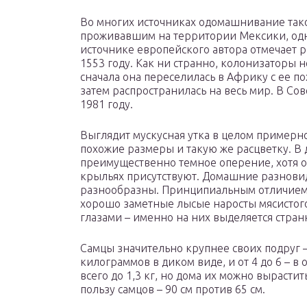
Во многих источниках одомашнивание так
проживавшим на территории Мексики, одн
источнике европейского автора отмечает р
1553 году. Как ни странно, колонизаторы 
сначала она переселилась в Африку с ее 
затем распространилась на весь мир. В Со
1981 году.
Выглядит мускусная утка в целом примерно
похожие размеры и такую же расцветку. В 
преимущественно темное оперение, хотя 
крыльях присутствуют. Домашние разновид
разнообразны. Принципиальным отличием 
хорошо заметные лысые наросты мясистог
глазами – именно на них выделяется стра
Самцы значительно крупнее своих подруг – 
килограммов в диком виде, и от 4 до 6 – 
всего до 1,3 кг, но дома их можно вырастить
пользу самцов – 90 см против 65 см.