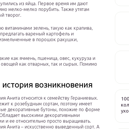
упились из яйца. Первое время им дают
имо мелко-мелко порубить. Также утятам
й творог.
ую витаминами зелень, такую как крапива,
 предлагать вареный картофель и
 измельченные в порошок ракушки,
кие как ячмень, пшеница, овес, кукуруза и
х овощей как отварных, так и сырых. Помимо
и история возникновения
ия Анита относится к семейству Гераниевых.
100
жит к розебудным сортам, поэтому имеет
кол
ые декоративные бутоны, похожие по форме
ух
 Обладает высокими декоративными
ми и ее относительно просто выращивать.
ия Анита – искусственно выведенный сорт. А