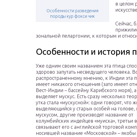
в целом 
искусств
Особенности разведения
породы кур фокси чик
Сейчас, 
прижилис
зональной пеларгонии, к которым и относи
Особенности и история 
Уже одним своим названием эта птица спо
здорово запутать несведущего человека. 
распространенному мнению, к Индии эта п
имеет никакого отношения (зато имеет от
Вест-Индии – бассейну Карибского моря), а
выделяет мускус. Есть сразу несколько теор
утка стала «мускусной»: одни говорят, что ж
выделяющийся у старых особей на голове, 
мускусом, другие производят название от
колумбийских индейцев «муиска», третьи 
связывают его с английской торговой ком
носившей название «Московской» – якобы 