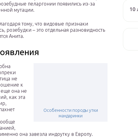
розебудные пеларгонии появились из-за
10 
енной мутации.
благодаря тому, что видовые признаки
ь, розебудки – это отдельная разновидность
тся Анита.
появления
собна
Вопреки
тица не
ношение к
 еще она не
ий, как эта
ир,
пахнет
Особенности породы утки
мандаринки
вообще
панией,
именно она завезла индоутку в Европу.