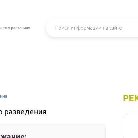
нал о растениях
РЕ
ния
о разведения
жание: