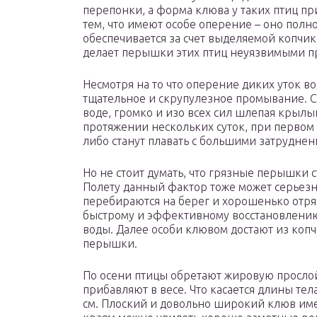
перепонки, а форма клюва у таких птиц пр
тем, что имеют особе оперение – оно пол
обеспечивается за счет выделяемой копчи
делает перышки этих птиц неуязвимыми пр
Несмотря на то что оперение диких уток в
тщательное и скрупулезное промывание. С
воде, громко и изо всех сил шлепая крылы
протяжении нескольких суток, при первом 
либо станут плавать с большими затруднен
Но не стоит думать, что грязные перышки с
Полету данный фактор тоже может серьезн
перебираются на берег и хорошенько отрях
быстрому и эффективному восстановлению
воды. Далее особи клювом достают из коп
перышки.
По осени птицы обретают жировую прослой
прибавляют в весе. Что касается длины тела
см. Плоский и довольно широкий клюв име