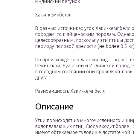
Индийский бегунок
Хаки-кемпбелл
В разных источниках уток Хаки-кемпбелл о
породам, то к яйценоским породам. Однако
целесообразным, поскольку эти птицы дост
периоду половой зрелости (не более 3,5 кг),
По происхождению данный вид — кросс, в
Пекинской, Руанской и Индийской пород. Э
в голодном состоянии они проявляют повы
друга.
Разновидность Хаки-кемпбелл
Описание
Утки происходят из многочисленного и ши
водоплавающих птиц. Сюда входит более 15
имеют обтекаемое туловище достаточной ш