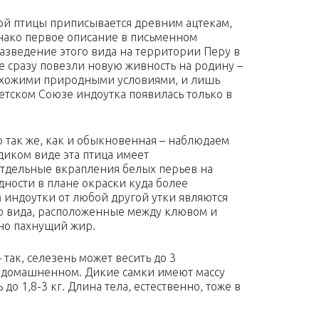
ой птицы приписывается древним ацтекам,
ако первое описание в письменном
азведение этого вида на территории Перу в
не сразу повезли новую живность на родину –
похожими природными условиями, и лишь
ветском Союзе индоутка появилась только в
 так же, как и обыкновенная – наблюдаем
диком виде эта птица имеет
отдельные вкрапления белых перьев на
ности в плане окраски куда более
индоутки от любой другой утки являются
о вида, расположенные между клювом и
нно пахнущий жир.
так, селезень может весить до 3
в одомашненном. Дикие самки имеют массу
 до 1,8-3 кг. Длина тела, естественно, тоже в