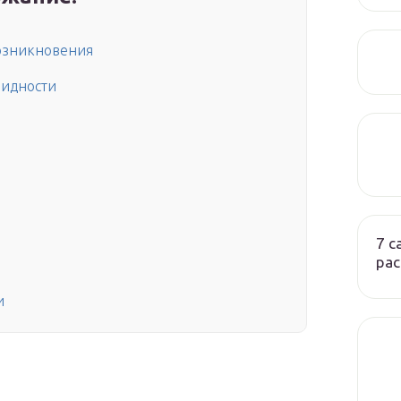
возникновения
видности
7 
ра
и