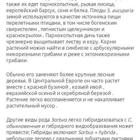
также их едят парнокопытные, рыжая лисица,
европейский барсук, соня и белка. Плоды
S. aucuparia
зимой используются в качестве источника пищи
перелетными птицами, в том числе богемским
свиристелем , пятнистым щелкунчиком и
краснокрылом . Парнокопытная дичь также
чрезмерно выщипывает листву и кору. Корни
растений можно найти в симбиозе с арбускулярными
микоризными грибами и реже с эктомикоризными
грибами.
Обычно его заменяют более крупные лесные
деревья. В Центральной Европе он часто растет
вместе с красной бузиной , козьей ивой ,
евразийской осиной и серебряной березой .
Растение легко воспламеняется и не накапливает
растительный мусор .
Другие виды рода
ЗогЬиз
легко гибридизоваться с
С.
обыкновенная
и гибридного видообразования может
привести; Гибриды включают
Sorbus × hybrida
,
небольшое дерево с овальными зубчатыми листьями