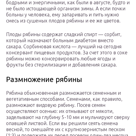
бодрыми и энергичными, как были в августе, будто и
не было истощающей организм зимы. А если почки
больны у человека, ему запаривать и пить нужно
смесь из сушеных плодов рябины и ее же цветов.
Плоды рябины содержат сладкий спирт — сорбит,
который назначают больным диабетом вместо
сахара. Сорбиновая кислота — лучший на сегодня
консервант пищевых продуктов. За счет этого в соке
рябины можно консервировать любые ягоды и
фрукты без стерилизации и добавления сахара.
Размножение рябины
Рябина обыкновенная размножается семенным и
вегетативным способами. Семенами, как правило,
размножают видовую рябину. Посев семян
осуществляют осенью: их отмывают от мякоти,
заделывают на глубину 5-10 мм и мульчируют сверху
опавшей листвой. Если вы решили сеять семена
весной, то смешайте их с крупнозернистым песком
(1:3) и подержите их перед посевом один-два месяца