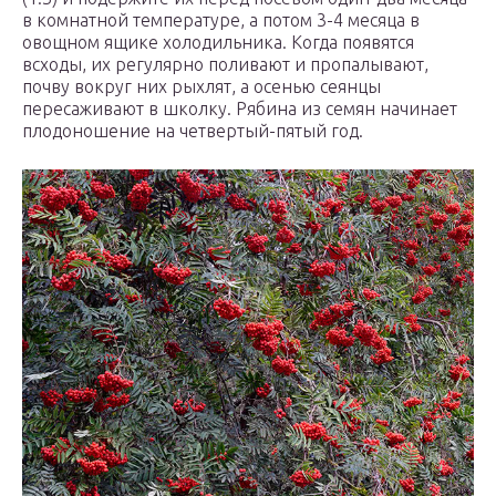
в комнатной температуре, а потом 3-4 месяца в
овощном ящике холодильника. Когда появятся
всходы, их регулярно поливают и пропалывают,
почву вокруг них рыхлят, а осенью сеянцы
пересаживают в школку. Рябина из семян начинает
плодоношение на четвертый-пятый год.