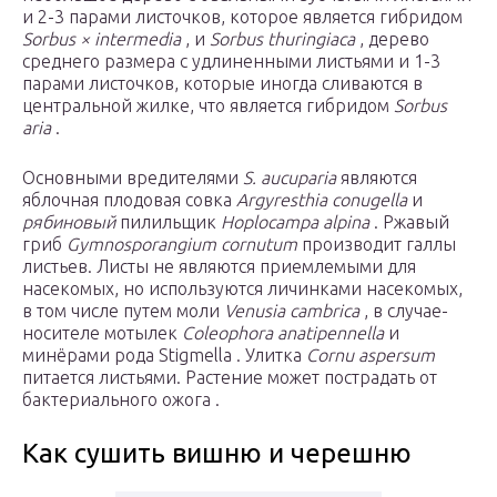
и 2-3 парами листочков, которое является гибридом
Sorbus × intermedia
, и
Sorbus thuringiaca
, дерево
среднего размера с удлиненными листьями и 1-3
парами листочков, которые иногда сливаются в
центральной жилке, что является гибридом
Sorbus
aria
.
Основными вредителями
S. aucuparia
являются
яблочная плодовая совка
Argyresthia conugella
и
рябиновый
пилильщик
Hoplocampa alpina
. Ржавый
гриб
Gymnosporangium cornutum
производит галлы
листьев. Листы не являются приемлемыми для
насекомых, но используются личинками насекомых,
в том числе путем моли
Venusia cambrica
, в случае-
носителе мотылек
Coleophora anatipennella
и
минёрами рода Stigmella . Улитка
Cornu aspersum
питается листьями. Растение может пострадать от
бактериального ожога .
Как сушить вишню и черешню