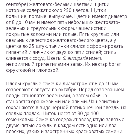
сентябре) желтовато-белыми цветами. щитки
которые содержат около 250 цветов. Щитки
большие, прямые, выпуклые. Цветки имеют диаметр
от 8 до 10 мм и имеют пять небольших желтовато-
зеленых и треугольных форм. чашелистики
покрытые волосами или голые. Пять круглых или
овальных лепестков желтовато-белого цвета, а у
цветка до 25 штук. тычинки слился с сформировать
гипантий и яичник от двух до пяти стилей; стиль
сливается с сосуд. Цветы
S. aucuparia
иметь
неприятный триметиламин запах. Их нектар богат
фруктозой и глюкозой.
Плоды круглые семечки диаметром от 8 до 10 мм,
созревают с августа по октябрь. Перед созреванием
плоды становятся зелеными, а затем обычно
становятся оранжевыми или алыми. Чашелистики
сохраняются в виде черной пятиконечной звезды на
спелых плодах. Щиток несет от 80 до 100
семечковых. Семечка содержит звездчатую завязь с
двумя-пятью локулы в каждом есть одно или два
плоских, узких и заостренных красноватых семени.