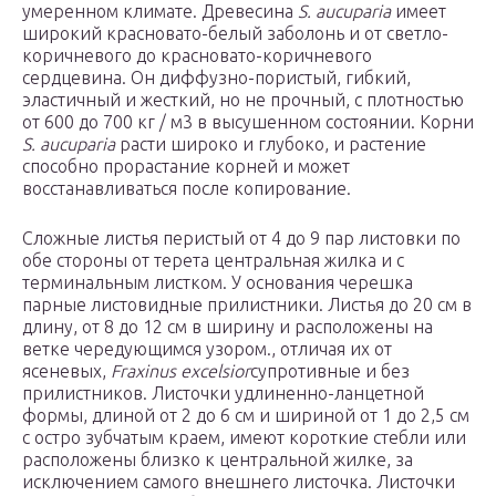
умеренном климате. Древесина
S. aucuparia
имеет
широкий красновато-белый заболонь и от светло-
коричневого до красновато-коричневого
сердцевина. Он диффузно-пористый, гибкий,
эластичный и жесткий, но не прочный, с плотностью
от 600 до 700 кг / м3 в высушенном состоянии. Корни
S. aucuparia
расти широко и глубоко, и растение
способно прорастание корней и может
восстанавливаться после копирование.
Сложные листья перистый от 4 до 9 пар листовки по
обе стороны от терета центральная жилка и с
терминальным листком. У основания черешка
парные листовидные прилистники. Листья до 20 см в
длину, от 8 до 12 см в ширину и расположены на
ветке чередующимся узором., отличая их от
ясеневых,
Fraxinus excelsior
супротивные и без
прилистников. Листочки удлиненно-ланцетной
формы, длиной от 2 до 6 см и шириной от 1 до 2,5 см
с остро зубчатым краем, имеют короткие стебли или
расположены близко к центральной жилке, за
исключением самого внешнего листочка. Листочки