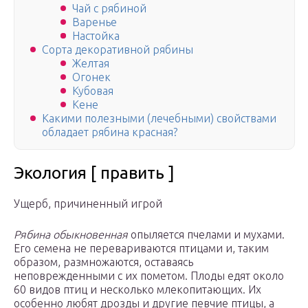
Чай с рябиной
Варенье
Настойка
Сорта декоративной рябины
Желтая
Огонек
Кубовая
Кене
Какими полезными (лечебными) свойствами
обладает рябина красная?
Экология [ править ]
Ущерб, причиненный игрой
Рябина обыкновенная
опыляется пчелами и мухами.
Его семена не перевариваются птицами и, таким
образом, размножаются, оставаясь
неповрежденными с их пометом. Плоды едят около
60 видов птиц и несколько млекопитающих. Их
особенно любят дрозды и другие певчие птицы, а