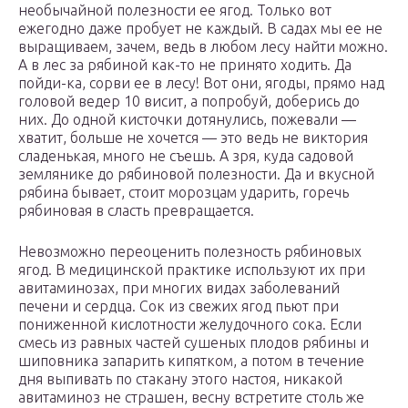
необычайной полезности ее ягод. Только вот
ежегодно даже пробует не каждый. В садах мы ее не
выращиваем, зачем, ведь в любом лесу найти можно.
А в лес за рябиной как-то не принято ходить. Да
пойди-ка, сорви ее в лесу! Вот они, ягоды, прямо над
головой ведер 10 висит, а попробуй, доберись до
них. До одной кисточки дотянулись, пожевали —
хватит, больше не хочется — это ведь не виктория
сладенькая, много не съешь. А зря, куда садовой
землянике до рябиновой полезности. Да и вкусной
рябина бывает, стоит морозцам ударить, горечь
рябиновая в сласть превращается.
Невозможно переоценить полезность рябиновых
ягод. В медицинской практике используют их при
авитаминозах, при многих видах заболеваний
печени и сердца. Сок из свежих ягод пьют при
пониженной кислотности желудочного сока. Если
смесь из равных частей сушеных плодов рябины и
шиповника запарить кипятком, а потом в течение
дня выпивать по стакану этого настоя, никакой
авитаминоз не страшен, весну встретите столь же