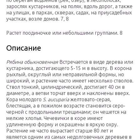
по берегам водоемов (рек, озер), в лесополосах,
зарослях кустарников, на полях, вдоль дорог, а также
на улицах, в парках, скверах, садах, на приусадебных
участках, возле домов. 7, 8
Растет поодиночке или небольшими группами. 8
Описание
Рябина обыкновенная
Встречается в виде дерева или
кустарника, достигающего 5-15 м в высоту. В корона
рыхлый, округлый или неправильной формы, но
широкий, и растение часто имеет несколько стволов.
Ствол тонкий, цилиндрический, достигает 40 см в
диаметре, а ветви торчат вверх и наклонены вверх.
Кора молодого
S. aucuparia
желтовато-серая,
блестящая, а в пожилом возрасте становится серо-
черной с продольными трещинами; он чешется на
мелкие хлопья. Чечевички в коре имеют
удлиненную форму и окрашены в яркую охру.
Растение не часто вырастает старше 80 лет и
является одним из самых недолговечных деревьев в