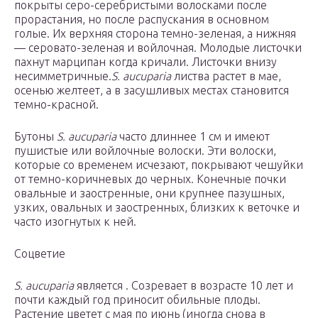
покрыты серо-серебристыми волосками после
прорастания, но после распускания в основном
голые. Их верхняя сторона темно-зеленая, а нижняя
— серовато-зеленая и войлочная. Молодые листочки
пахнут марципан когда кричали. Листочки внизу
несимметричные.
S. aucuparia
листва растет в мае,
осенью желтеет, а в засушливых местах становится
темно-красной.
Бутоны
S. aucuparia
часто длиннее 1 см и имеют
пушистые или войлочные волоски. Эти волоски,
которые со временем исчезают, покрывают чешуйки
от темно-коричневых до черных. Конечные почки
овальные и заостренные, они крупнее пазушных,
узких, овальных и заостренных, близких к веточке и
часто изогнутых к ней.
Соцветие
S. aucuparia
является . Созревает в возрасте 10 лет и
почти каждый год приносит обильные плоды.
Растение цветет с мая по июнь (иногда снова в