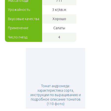
Масса плода
71 г
Урожайность
3 кг/кв.м
Вкусовые качества
Хорошо
Применение
Салаты
Число гнёзд
4
Томат андромеда:
характеристика сорта,
инструкции по выращиванию и
подробное описание томатов
(110 фото)