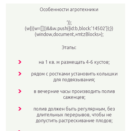
Особенности агротехники
‘));
(w||(w=[]))&&w.push({id:b,block:’14502’});})
(window,document,»mtzBlocks»);
Этапы:
на 1 кв. м размещать 4-6 кустов;
рядом с ростками установить колышки
для подвязывания;
в вечерние часы производить полив
саженцев;
полив должен быть регулярным, без
длительных перерывов, чтобы не
допустить растрескивание плодов;