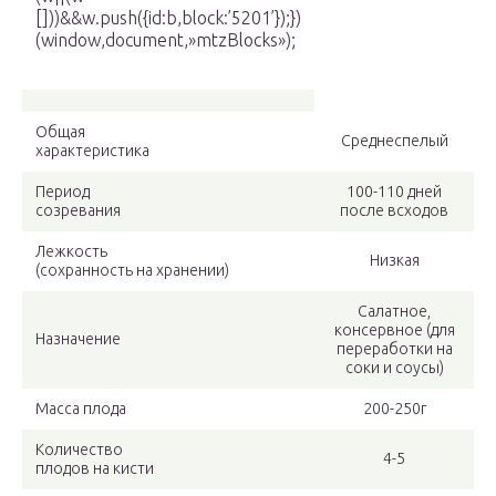
[]))&&w.push({id:b,block:’5201’});})
(window,document,»mtzBlocks»);
Общая
Среднеспелый
характеристика
Период
100-110 дней
созревания
после всходов
Лежкость
Низкая
(сохранность на хранении)
Салатное,
консервное (для
Назначение
переработки на
соки и соусы)
Масса плода
200-250г
Количество
4-5
плодов на кисти