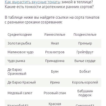
Как вырастить вкусные томаты
зимой в теплице?
Какие есть тонкости агротехники ранних сортов?
В таблице ниже вы найдете ссылки на сорта томатов
с разными сроками созревания:
Среднепоздние
Раннеспелые
Позднеспелые
Золотая рыбка
Ямал
Премьер
Малиновое чудо
Роза ветров
Грейпфрут
Чудо рынка
Примадонна
Бычье сердце
Де Барао
Буян
Бобкат
Оранжевый
Де Барао Красный
Ирина
Король королей
Бабушкин
Медовый салют
Розовый спам
подарок
Красная
Краснобай F1
Снегопад F1