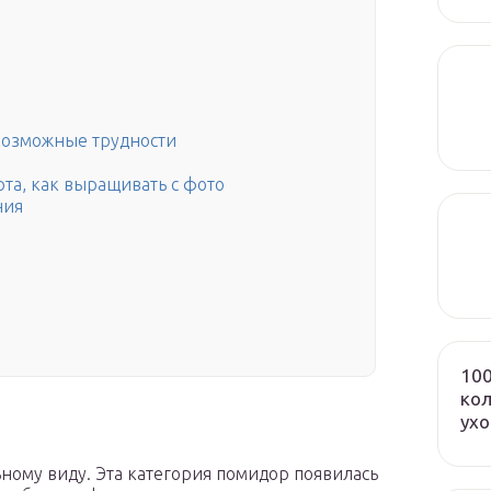
возможные трудности
рта, как выращивать с фото
ния
100
кол
ух
ьному виду. Эта категория помидор появилась