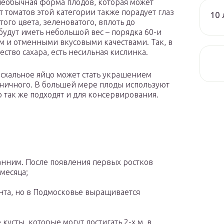
– необычная форма плодов, которая может
т томатов этой категории также порадует глаз
10 
ого цвета, зеленоватого, вплоть до
удут иметь небольшой вес – порядка 60-и
м и отменными вкусовыми качествами. Так, в
ство сахара, есть несильная кислинка.
асхальное яйцо может стать украшением
здничного. В большей мере плоды используют
о так же подходят и для консервирования.
анним. После появления первых ростков
месяца;
унта, но в Подмосковье выращивается
усты, которые могут достигать 2-х м. в