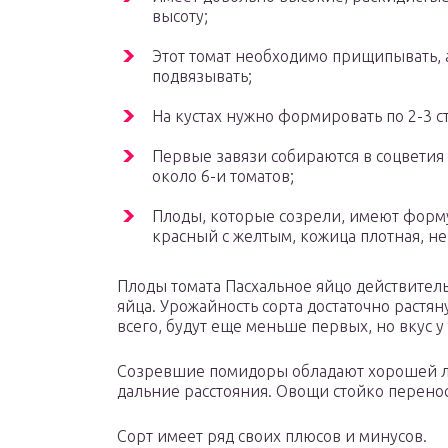
высоту;
Этот томат необходимо прищипывать, а
подвязывать;
На кустах нужно формировать по 2-3 с
Первые завязи собираются в соцветия 
около 6-и томатов;
Плоды, которые созрели, имеют форму 
красный с желтым, кожица плотная, не
Плоды томата Пасхальное яйцо действите
яйца. Урожайность сорта достаточно растя
всего, будут еще меньше первых, но вкус у
Созревшие помидоры обладают хорошей ле
дальние расстояния. Овощи стойко перено
Сорт имеет ряд своих плюсов и минусов.