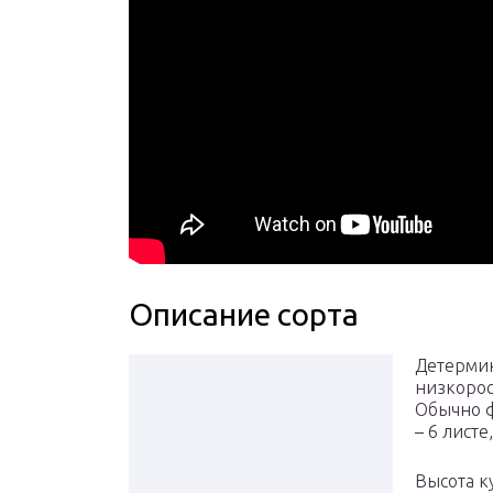
Описание сорта
Детермин
низкоросл
Обычно ф
– 6 листе
Высота ку