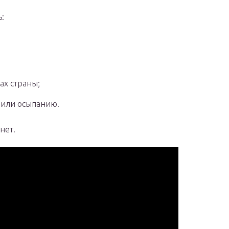
:
ах страны;
 или осыпанию.
нет.