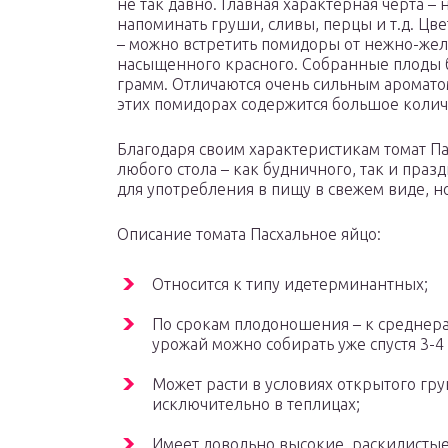
не так давно. Главная характерная черта 
напоминать груши, сливы, перцы и т.д. Цве
– можно встретить помидоры от нежно-желт
насыщенного красного. Собранные плоды б
грамм. Отличаются очень сильным аромато
этих помидорах содержится большое количе
Благодаря своим характеристикам томат П
любого стола – как будничного, так и пра
для употребления в пищу в свежем виде, н
Описание томата Пасхальное яйцо:
Относится к типу идетерминантных;
По срокам плодоношения – к среднер
урожай можно собирать уже спустя 3-4 
Может расти в условиях открытого гр
исключительно в теплицах;
Имеет довольно высокие, раскидистые к