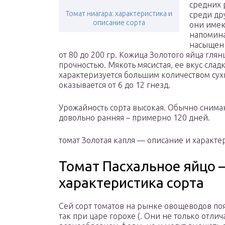
средних 
Томат ниагара: характеристика и
среди др
описание сорта
они имею
напомина
насыщенн
от 80 до 200 гр. Кожица Золотого яйца гля
прочностью. Мякоть мясистая, ее вкус сла
характеризуется большим количеством сух
оказывается от 6 до 12 гнезд.
Урожайность сорта высокая. Обычно снимают
довольно ранняя – примерно 120 дней.
томат Золотая капля — описание и характе
Томат Пасхальное яйцо 
характеристика сорта
Сей сорт томатов на рынке овощеводов по
так при царе горохе (. Они не только отлич