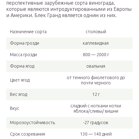
перспективные зарубежные сорта винограда,
которые являются интродуктированными из Европы
и Америки. Блек Гранд является одним из них.
Назначение сорта
столовый
Форма грозди
каплевидная
Масса грозди
800 — 2000 г
Форма ягод
овальная
от темного фиолетового до
Цвет ягод
почти черного
Вес ягод
12 г
сладкий с нотками нотки
Вкус
яблока/сливы/ вишни
Морозоустойчивость
-27 градусов
Срок созревания
130 — 140 дней