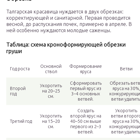
Талгарская красавица нуждается в двух обрезках:
корректирующей и санитарной. Первая проводится
весной, до распускания почек, примерно в апреле. В
ней особенно нуждаются молодые саженцы.
Таблица: схема кроноформирующей обрезки
груши
Основной
Формирование
Год роста
Ветви
ствол
яруса
Сформировать
Обрезать вет
Укоротить
Второй
первый ярус из
яруса на 30%,
на 20–25
год
3–4 основных
конкурирующ
см.
ветвей.
ветви удалить
Создать
Укоротить
Укоротить
второй ярус на
ветви второг
Третий год
на 15–20
40–50 см выше
яруса на 30%,
см.
первого из 2–3
конкурирующ
ветвей.
ветви удалить