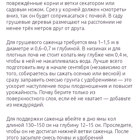
повреждённые корни и ветки секатором или
садовым ножом. Срез у корней должен «смотреть»
вниз, так он будет соприкасаться с почвой. В саду
грушевые деревья размещают на расстоянии не
менее трёх метров друг от друга.
Для грушевого саженца требуется яма 1–1,5 м в
диаметре и 0,6–0,7 м глубиной. В низинах и для
плотных почв не стоит копать яму глубже чем 0,4 м,
чтобы в ней не накапливалась вода. Лучше всего
подготовить яму в начале сентября (независимо от
того, собираетесь вы сажать осенью или весной) и
сразу заправить смесью грунта с удобрениями — это
ускорит наступление поры плодоношения и повысит
урожайность. Почву берите только из
поверхностного слоя, если её не хватает — добавьте
из междурядий.
Для поддержки саженца вбейте в дно ямы кол
длиной 130–150 см на глубину 12–15 см. Проследите,
чтобы он не достигал нижней ветви саженца. После
этого засыпьте смесь почвы и удобрений