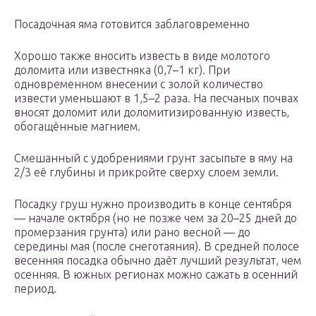
Посадочная яма готовится заблаговременно
Хорошо также вносить известь в виде молотого
доломита или известняка (0,7–1 кг). При
одновременном внесении с золой количество
извести уменьшают в 1,5–2 раза. На песчаных почвах
вносят доломит или доломитизированную известь,
обогащённые магнием.
Смешанный с удобрениями грунт засыпьте в яму на
2/3 её глубины и прикройте сверху слоем земли.
Посадку груш нужно производить в конце сентября
— начале октября (но не позже чем за 20–25 дней до
промерзания грунта) или рано весной — до
середины мая (после снеготаяния). В средней полосе
весенняя посадка обычно даёт лучший результат, чем
осенняя. В южных регионах можно сажать в осенний
период.