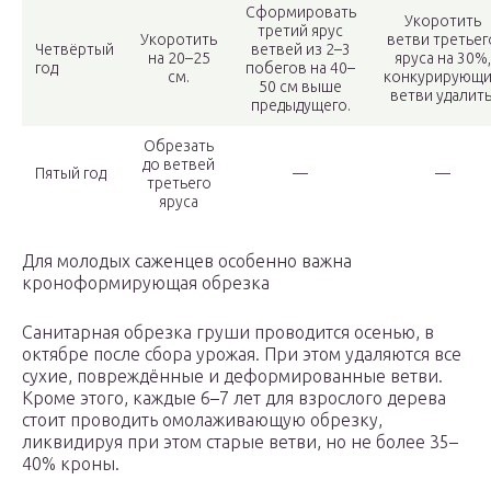
Сформировать
Укоротить
третий ярус
Укоротить
ветви третьег
Четвёртый
ветвей из 2–3
на 20–25
яруса на 30%,
год
побегов на 40–
см.
конкурирующ
50 см выше
ветви удалить
предыдущего.
Обрезать
до ветвей
Пятый год
—
—
третьего
яруса
Для молодых саженцев особенно важна
кроноформирующая обрезка
Санитарная обрезка груши проводится осенью, в
октябре после сбора урожая. При этом удаляются все
сухие, повреждённые и деформированные ветви.
Кроме этого, каждые 6–7 лет для взрослого дерева
стоит проводить омолаживающую обрезку,
ликвидируя при этом старые ветви, но не более 35–
40% кроны.