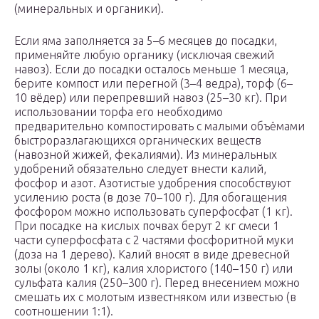
(минеральных и органики).
Если яма заполняется за 5–6 месяцев до посадки,
применяйте любую органику (исключая свежий
навоз). Если до посадки осталось меньше 1 месяца,
берите компост или перегной (3–4 ведра), торф (6–
10 вёдер) или перепревший навоз (25–30 кг). При
использовании торфа его необходимо
предварительно компостировать с малыми объёмами
быстроразлагающихся органических веществ
(навозной жижей, фекалиями). Из минеральных
удобрений обязательно следует внести калий,
фосфор и азот. Азотистые удобрения способствуют
усилению роста (в дозе 70–100 г). Для обогащения
фосфором можно использовать суперфосфат (1 кг).
При посадке на кислых почвах берут 2 кг смеси 1
части суперфосфата с 2 частями фосфоритной муки
(доза на 1 дерево). Калий вносят в виде древесной
золы (около 1 кг), калия хлористого (140–150 г) или
сульфата калия (250–300 г). Перед внесением можно
смешать их с молотым известняком или известью (в
соотношении 1:1).