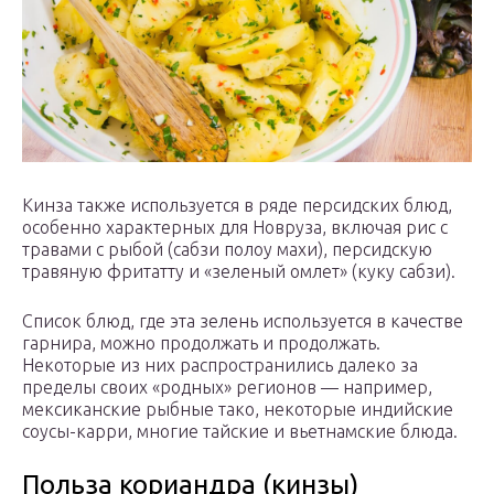
Кинза также используется в ряде персидских блюд,
особенно характерных для Новруза, включая рис с
травами с рыбой (сабзи полоу махи), персидскую
травяную фритатту и «зеленый омлет» (куку сабзи).
Список блюд, где эта зелень используется в качестве
гарнира, можно продолжать и продолжать.
Некоторые из них распространились далеко за
пределы своих «родных» регионов — например,
мексиканские рыбные тако, некоторые индийские
соусы-карри, многие тайские и вьетнамские блюда.
Польза кориандра (кинзы)