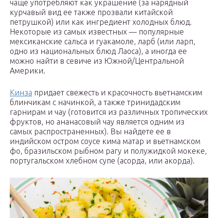
чаще употребляют как украшение (за нарядный
курчавый вид ее также прозвали китайской
петрушкой) или как ингредиент холодных блюд.
Некоторые из самых известных — популярные
мексиканские сальса и гуакамоле, ларб (или ларп,
одно из национальных блюд Лаоса), а иногда ее
можно найти в севиче из Южной/Центральной
Америки.
Кинза
придает свежесть и красочность вьетнамским
блинчикам с начинкой, а также тринидадским
гарнирам и чау (готовится из различных тропических
фруктов, но ананасовый чау является одним из
самых распространенных). Вы найдете ее в
индийском остром соусе кима матар и вьетнамском
фо, бразильском рыбном рагу и полужидкой мокеке,
португальском хлебном супе (асорда, или акорда).