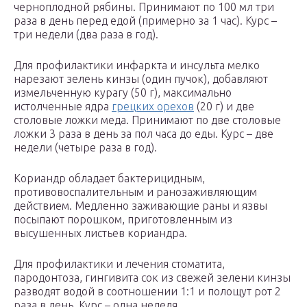
черноплодной рябины. Принимают по 100 мл три
раза в день перед едой (примерно за 1 час). Курс –
три недели (два раза в год).
Для профилактики инфаркта и инсульта мелко
нарезают зелень кинзы (один пучок), добавляют
измельченную курагу (50 г), максимально
истолченные ядра
грецких орехов
(20 г) и две
столовые ложки меда. Принимают по две столовые
ложки 3 раза в день за пол часа до еды. Курс – две
недели (четыре раза в год).
Кориандр обладает бактерицидным,
противовоспалительным и ранозаживляющим
действием. Медленно заживающие раны и язвы
посыпают порошком, приготовленным из
высушенных листьев кориандра.
Для профилактики и лечения стоматита,
пародонтоза, гингивита сок из свежей зелени кинзы
разводят водой в соотношении 1:1 и полощут рот 2
раза в день. Курс – одна неделя.