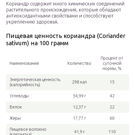
Кориандр содержит много химических соединений
растительного происхождения, которые обладают
антиоксидантными свойствами и способствуют
укреплению здоровья.
Пищевая ценность кориандра (Coriander
sativum) на 100 грамм
Процент от
Наименование
Количество
суточной
нормы, %
Энергетическая ценность
298 кал
15
(калорийность)
Углеводы
54,99 г
42
Белок
12,37 г
22
Жиры
17,77 г
60
Пищевое волокно
41,9 г
110
(клетчатка)