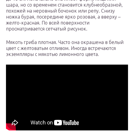
шара, но со временем становится клубнеобразной,
похожей на неровный бочонок или репу. Снизу
ножка бурая, посередине ярко розовая, а вверху –
желто-красная. По всей поверхности
просматривается сетчатый рисунок.
Мякоть гриба плотная. Часто она окрашена в белый
цвет с желтоватым отливом. Иногда встречаются
экземпляры с мякотью лимонного цвета.