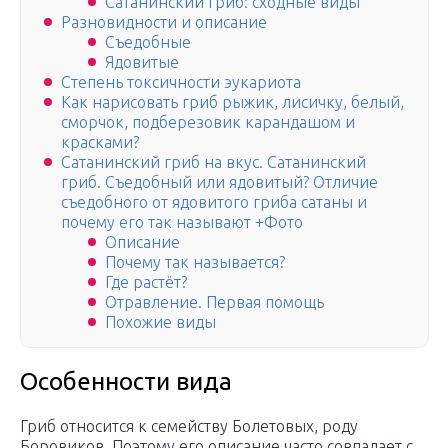
Сатанинский гриб: cходные виды
Разновидности и описание
Съедобные
Ядовитые
Степень токсичности эукариота
Как нарисовать гриб рыжик, лисичку, белый,
сморчок, подберезовик карандашом и
красками?
Сатанинский гриб на вкус. Сатанинский
гриб. Съедобный или ядовитый? Отличие
съедобного от ядовитого гриба сатаны и
почему его так называют +Фото
Описание
Почему так называется?
Где растёт?
Отравление. Первая помощь
Похожие виды
Особенности вида
Гриб относится к семейству Болетовых, роду
Боровиков. Поэтому его описание часто совпадает с