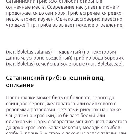
Сатанинский гриб (фото) любит открытые
солнечные места. Созревание наступает в июне и
продолжается до сентября. Гриб встречается редко,
недостаточно изучен. Однако достоверно известно,
что даже 1 гр. гриба вызывает тяжелое отравление.
(лат. Boletus satanas) — ядовитый (по некоторым
данным, условно съедобный) гриб из рода Боровик
(лат. Boletus) семейства Болетовые (лат. Boletaceae).
Сатанинский гриб: внешний вид,
описание
Цвет шляпки может быть от беловато-серого до
свинцово-серого, желтоватого или оливкового с
розовыми разводами. Сетчатый рисунок на ножке
чаще тёмно-красный, но бывает белый или
оливковый. Поры с возрастом меняют цвет с жёлтого
до ярко-красного. Запах мякоти у молодых грибов
слабый, пряный, у старых похож на запах падали или