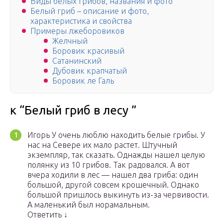
Виды белых грибов, названия и фото
Белый гриб – описание и фото,
характеристика и свойства
Примеры лжеборовиков
Желчный
Боровик красивый
Сатанинский
Дубовик крапчатый
Боровик ле Галь
к “Белый гриб в лесу ”
Игорь У очень люблю находить белые грибы. У
нас на Севере их мало растет. Штучный
экземпляр, так сказать. Однажды нашел целую
полянку из 10 грибов. Так радовался. А вот
вчера ходили в лес — нашел два гриба: один
большой, другой совсем крошечный. Однако
большой пришлось выкинуть из-за червивости.
А маленький был норамальным.
Ответить ↓