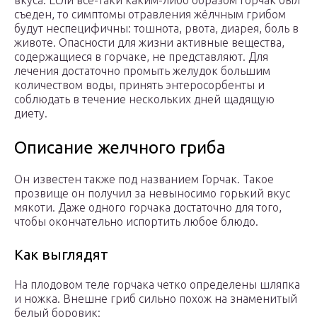
вкуса. Если всё-таки каким-либо образом горчак был
съеден, то симптомы отравления жёлчным грибом
будут неспецифичны: тошнота, рвота, диарея, боль в
животе. Опасности для жизни активные вещества,
содержащиеся в горчаке, не представляют. Для
лечения достаточно промыть желудок большим
количеством воды, принять энтеросорбенты и
соблюдать в течение нескольких дней щадящую
диету.
Описание желчного гриба
Он известен также под названием Горчак. Такое
прозвище он получил за невыносимо горький вкус
мякоти. Даже одного горчака достаточно для того,
чтобы окончательно испортить любое блюдо.
Как выглядят
На плодовом теле горчака четко определены шляпка
и ножка. Внешне гриб сильно похож на знаменитый
белый боровик: